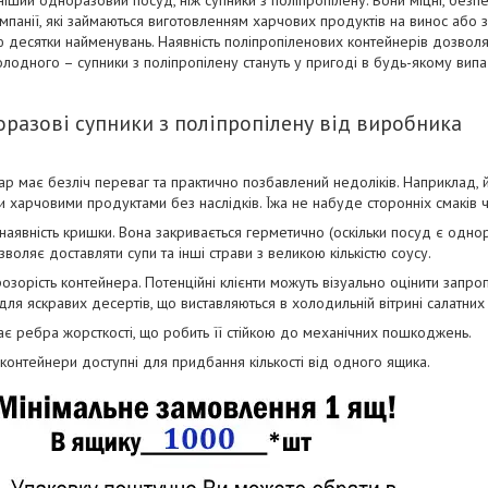
іший одноразовий посуд, ніж супники з поліпропілену. Вони міцні, безпеч
мпанії, які займаються виготовленням харчових продуктів на винос або
 десятки найменувань. Наявність поліпропіленових контейнерів дозволяє ф
олодного – супники з поліпропілену стануть у пригоді в будь-якому випа
разові супники з поліпропілену від виробника
р має безліч переваг та практично позбавлений недоліків. Наприклад, 
и харчовими продуктами без наслідків. Їжа не набуде сторонніх смаків 
наявність кришки. Вона закривається герметично (оскільки посуд є однор
зволяє доставляти супи та інші страви з великою кількістю соусу.
озорість контейнера. Потенційні клієнти можуть візуально оцінити запро
ля яскравих десертів, що виставляються в холодильній вітрині салатних 
має ребра жорсткості, що робить її стійкою до механічних пошкоджень.
 контейнери доступні для придбання кількості від одного ящика.