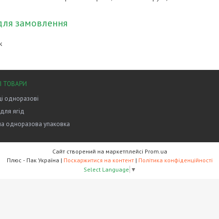
для замовлення
к
І ТОВАРИ
і одноразові
 для ягід
на одноразова упаковка
Сайт створений на маркетплейсі
Prom.ua
Плюс - Пак Україна |
Поскаржитися на контент
|
Політика конфіденційності
Select Language
▼