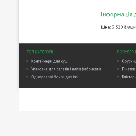
Інформація 
Ціна:
3 520 ₴/ящи
ТОП КАТЕГОРІЇ
ПОПУЛЯРН
Контейнери для суші
Соусниц
Упаковка для салатів і напівфабрикатів
Пінетки
Одноразові бокси для їжі
Блістер