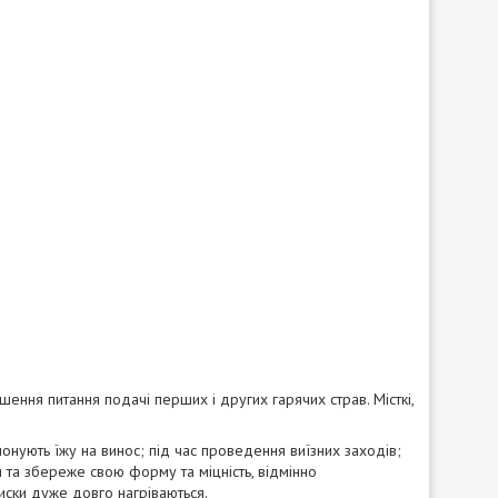
ішення питання подачі перших і других гарячих страв. Місткі,
онують їжу на винос; під час проведення виїзних заходів;
 та збереже свою форму та міцність, відмінно
миски дуже довго нагріваються.