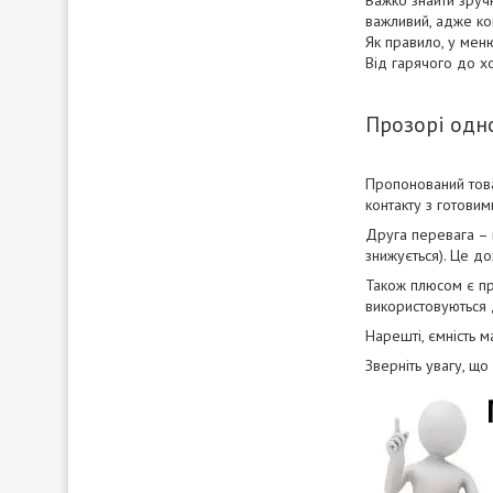
Важко знайти зручн
важливий, адже ко
Як правило, у меню
Від гарячого до х
Прозорі одно
Пропонований това
контакту з готовим
Друга перевага – 
знижується). Це до
Також плюсом є пр
використовуються д
Нарешті, ємність 
Зверніть увагу, що