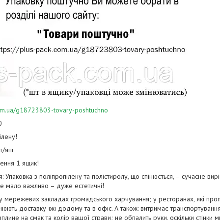
.com.ua/g18723803-tovary-poshtuchno
0
ілену!
т/ящ
ення 1 ящик!
я: Упаковка з поліпропілену та полістиролу, що спінюється, – сучасне вир
 не мало важливо – дуже естетичні!
 у мережевих закладах громадського харчування; у ресторанах, які проп
нюють доставку їжі додому та в офіс. А також: витримає транспортування
плине на смак та колір вашої страви; не обпалить руки, оскільки стінки 