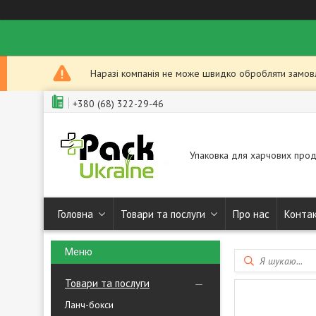
Наразі компанія не може швидко обробляти замовле
+380 (68) 322-29-46
Упаковка для харчових прод
Головна
Товари та послуги
Про нас
Конта
Товари та послуги
Ланч-бокси