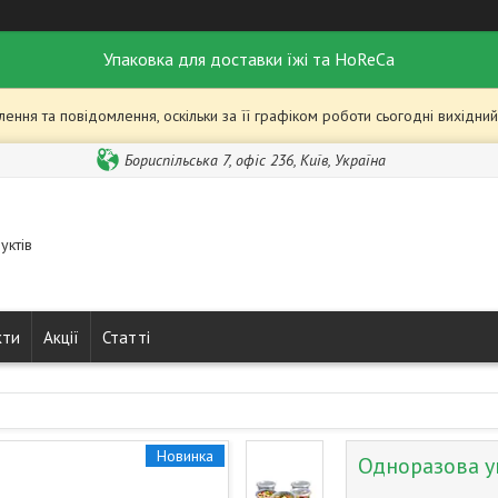
Упаковка для доставки їжі та HoReCa
ння та повідомлення, оскільки за її графіком роботи сьогодні вихідн
Бориспільська 7, офіс 236, Київ, Україна
уктів
кти
Акції
Статті
Новинка
Одноразова у