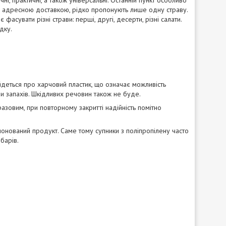
ні, практичні, а також універсальні. Останній пункт особливо
 з адресною доставкою, рідко пропонують лише одну страву.
асувати різні страви: перші, другі, десерти, різні салати.
дку.
йдеться про харчовий пластик, що означає можливість
чи запахів. Шкідливих речовин також не буде.
азовим, при повторному закритті надійність помітно
понований продукт. Саме тому супники з поліпропілену часто
барів.