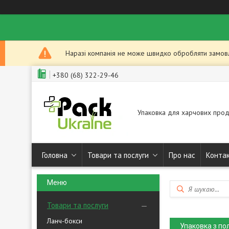
Наразі компанія не може швидко обробляти замовле
+380 (68) 322-29-46
Упаковка для харчових прод
Головна
Товари та послуги
Про нас
Конта
Товари та послуги
Ланч-бокси
Упаковка з по