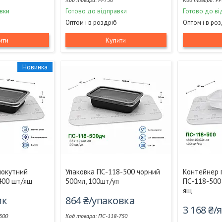
вки
Готово до відправки
Готово до ві
Оптом і в роздріб
Оптом і в ро
ити
Купити
Новинка
мокутний
Упаковка ПС-118-500 чорний
Контейнер 
400 шт/ящ
500мл, 100шт/уп
ПС-118-500
ящ
ик
864 ₴/упаковка
3 168 ₴
500
ПС-118-750