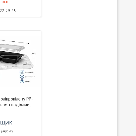
ності
322-29-46
поліпропілену РР-
ьома поділами,
/ящик
-МВ3-40