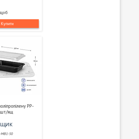
здріб
Купити
поліпропілену РР-
0шт/ящ
/ящик
-МВ1-50