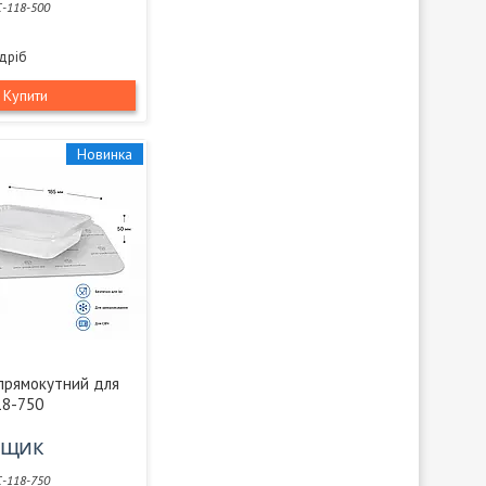
-118-500
здріб
Купити
Новинка
прямокутний для
18-750
/ящик
-118-750