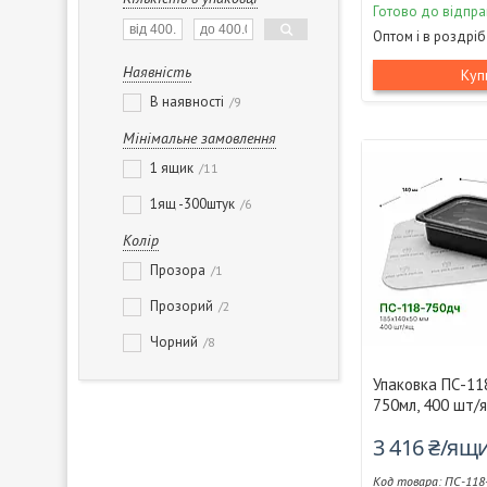
Готово до відпра
Оптом і в роздріб
Наявність
Куп
В наявності
9
Мінімальне замовлення
1 ящик
11
1ящ -300штук
6
Колір
Прозора
1
Прозорий
2
Чорний
8
Упаковка ПС-11
750мл, 400 шт/
3 416 ₴/ящ
ПС-118