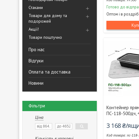
Готово до відпра
Стакани
Оптом і в роздріб
Товари для дому та
подорожей
Куп
Акції!
Товари поштучно
Про нас
Відгуки
Оплата та доставка
Новини
Фільтри
Контейнер пря
ПС-118-500дч, 
Ціна
3 168 ₴/ящ
пс-118-
Кількість в упаковці