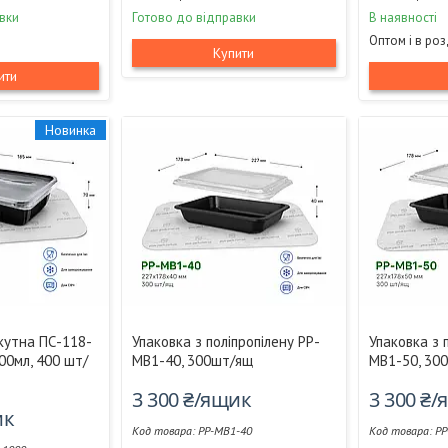
вки
Готово до відправки
В наявності
Оптом і в ро
Купити
ити
Новинка
кутна ПС-118-
Упаковка з поліпропілену РР-
Упаковка з 
00мл, 400 шт/
МВ1-40, 300шт/ящ
МВ1-50, 30
3 300 ₴/ящик
3 300 ₴
ик
РР-МВ1-40
РР