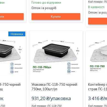
ПС
вки
Готово до відправки
В наявності
Оптом і в роздріб
Оптом і в ро
ити
Купити
Новинка
8-750 чорний
Упаковка ПС-118-750 чорний
Контейнер 
ящ
750мл, 100шт/уп
страв ПС-1
ик
931,20 ₴/упаковка
3 416 ₴
-750
ПС-118-750
ПС