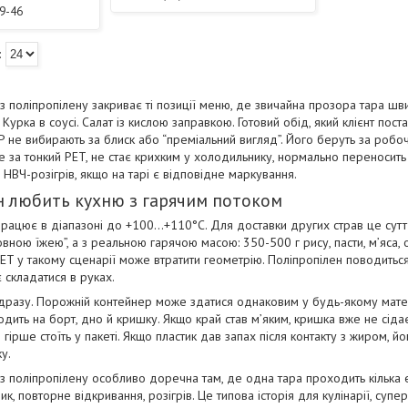
29-46
з поліпропілену закриває ті позиції меню, де звичайна прозора тара шви
 Курка в соусі. Салат із кислою заправкою. Готовий обід, який клієнт пост
PP не вибирають за блиск або “преміальний вигляд”. Його беруть за робо
 за тонкий PET, не стає крихким у холодильнику, нормально переносить ж
 НВЧ-розігрів, якщо на тарі є відповідне маркування.
н любить кухню з гарячим потоком
працює в діапазоні до +100...+110°C. Для доставки других страв це сут
овною їжею”, а з реальною гарячою масою: 350-500 г рису, пасти, м’яса, о
ET у такому сценарії може втратити геометрію. Поліпропілен поводиться
є складатися в руках.
дразу. Порожній контейнер може здатися однаковим у будь-якому матері
одить на борт, дно й кришку. Якщо край став м’яким, кришка вже не сіда
 гірше стоїть у пакеті. Якщо пластик дав запах після контакту з жиром, й
у.
з поліпропілену особливо доречна там, де одна тара проходить кілька е
к, повторне відкривання, розігрів. Це типова історія для кулінарії, супе