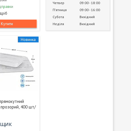
Четвер
09:00
18:00
дправки
Пʼятниця
09:00
16:00
здріб
Субота
Вихідний
Купити
Неділя
Вихідний
Новинка
прямокутний
 прозорий, 400 шт/
/ящик