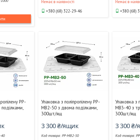
-1000
Немає в наявності
Немає в наяв
+380 (68) 322-29-46
+380 (68) 
ити
пропілену РР-
Упаковка з поліпропілену РР-
Упаковка з 
 поділками,
МВ2-50 з двома поділками,
МВ3-40 з тр
300шт/ящ
300шт/ящ
ик
3 300 ₴/ящик
3 300 ₴
-40
РР-МВ2-50
РР