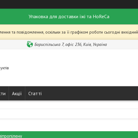
Упаковка для доставки їжі та HoReCa
ння та повідомлення, оскільки за її графіком роботи сьогодні вихідн
Бориспільська 7, офіс 236, Київ, Україна
уктів
кти
Акції
Статті
ліпропілену