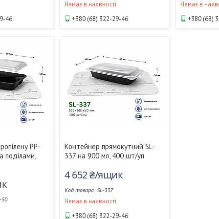
і
Немає в наявності
Немає в наяв
29-46
+380 (68) 322-29-46
+380 (68) 
пропілену РР-
Контейнер прямокутний SL-
а поділами,
337 на 900 мл, 400 шт/уп
4 652 ₴/ящик
ик
SL-337
-50
Немає в наявності
і
+380 (68) 322-29-46