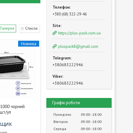
+380 (68) 322-29-46
Галерея
Список
https://plus-pack.com.ua
Новинка
pluspack8@gmail.com
+380683222946
+380683222946
Графік роботи
P1000 чорний
0шт/уп
Понеділок
09:00
18:00
Вівторок
09:00
18:00
/ящик
Середа
09:00
18:00
1000