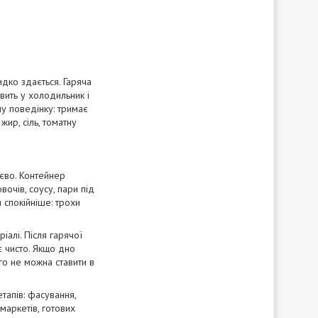
дко здається. Гаряча
авить у холодильник і
чу поведінку: тримає
ир, сіль, томатну
тєво. Контейнер
вочів, соусу, пари під
 спокійніше: трохи
алі. Після гарячої
є чисто. Якщо дно
ого не можна ставити в
тапів: фасування,
рмаркетів, готових