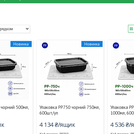
Новинка
Новинка
 чорний 500мл,
Упаковка PP750 чорний 750мл,
Упаковка P
600шт/уп
1000мл, 60
ик
4 134 ₴/ящик
4 536 ₴
PP750
PP