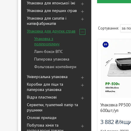
Упаковка для японської їжі
Упаковка для перших страв
Упаковка для салатів і
напівфабрикатів
Упаковка для других страв
Упаковка з
поліпропілену
Ланч-бокси ВПС
Паперова упаковка
Фольговані контейнери
Універсальна упаковка
Коробки для піци та
паперова упаковка
Відра пластикові
Серветки, туалетний папір та
Упаковка PP500
рушники
600шт/уп
Столові прилади
3 882 ₴/ящ
Побутова хімія та
господарські товари
PP500