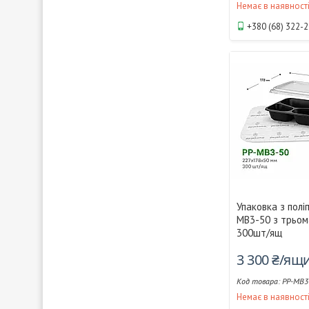
Немає в наявност
+380 (68) 322-
Упаковка з полі
МВ3-50 з трьом
300шт/ящ
3 300 ₴/ящ
РР-МВ3
Немає в наявност