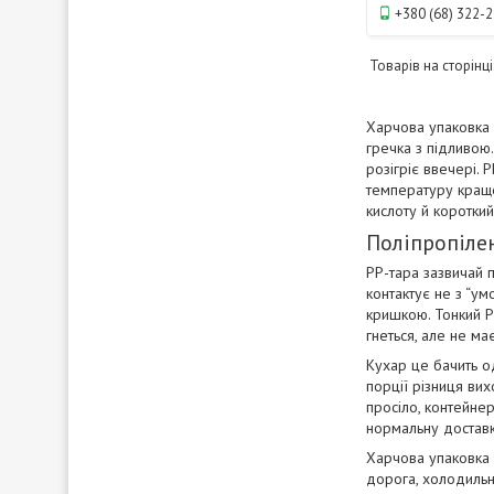
+380 (68) 322-
Харчова упаковка 
гречка з підливою.
розігріє ввечері. 
температуру краще
кислоту й короткий
Поліпропіле
PP-тара зазвичай 
контактує не з “ум
кришкою. Тонкий P
гнеться, але не ма
Кухар це бачить о
порції різниця вих
просіло, контейнер
нормальну доставк
Харчова упаковка 
дорога, холодильни