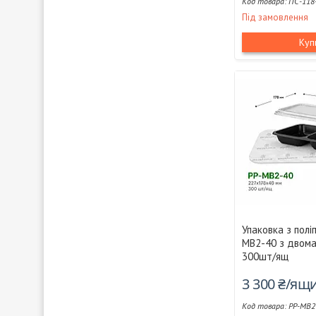
ПС-118
Під замовлення
Куп
Упаковка з полі
МВ2-40 з двома
300шт/ящ
3 300 ₴/ящ
РР-МВ2