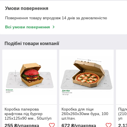
Умови повернення
Повернення товару впродовж 14 днів за домовленістю
Всі умови повернення
Подібні товари компанії
Коробка паперова
Коробка для піци
Підл
крафтова під бургер
260х260х30мм бура, 100
(210
125х125х90 мм., 50шт/уп
шт./пач.
уп
255
672
2,1
₴/упаковка
₴/упаковка