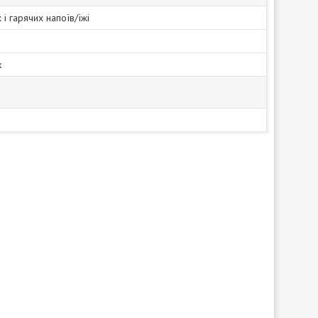
і гарячих напоїв/їжі
к