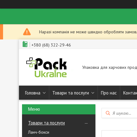
Наразі компанія не може швидко обробляти замовле
+380 (68) 322-29-46
Упаковка для харчових прод
Головна
Товари та послуги
Про нас
Конта
Товари та послуги
Ланч-бокси