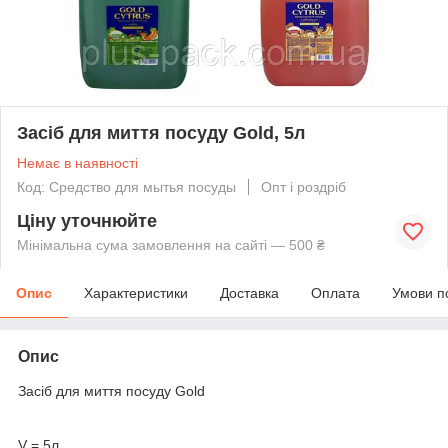
Засіб для миття посуду Gold, 5л
Немає в наявності
Код: Средство для мытья посуды
Опт і роздріб
Ціну уточнюйте
Мінімальна сума замовлення на сайті — 500 ₴
Опис
Характеристики
Доставка
Оплата
Умови п
Опис
Засіб для миття посуду Gold
V = 5л.