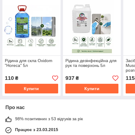
Рідина для скла Oxidom
Рідина дезiнфекцiйна для
Засі
"Horeca" 5л
рук та поверхонь 5л
Musc
роз
110
937
115
₴
₴
Купити
Купити
Про нас
98% позитивних з 53 відгуків за рік
Працює з 23.03.2015