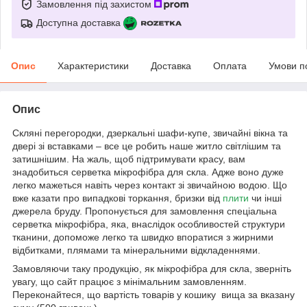
Замовлення під захистом
Доступна доставка
Опис
Характеристики
Доставка
Оплата
Умови п
Опис
Скляні перегородки, дзеркальні шафи-купе, звичайні вікна та
двері зі вставками – все це робить наше житло світлішим та
затишнішим. На жаль, щоб підтримувати красу, вам
знадобиться серветка мікрофібра для скла. Адже воно дуже
легко мажеться навіть через контакт зі звичайною водою. Що
вже казати про випадкові торкання, бризки від
плити
чи інші
джерела бруду. Пропонується для замовлення спеціальна
серветка мікрофібра, яка, внаслідок особливостей структури
тканини, допоможе легко та швидко впоратися з жирними
відбитками, плямами та мінеральними відкладеннями.
Замовляючи таку продукцію, як мікрофібра для скла, зверніть
увагу, що сайт працює з мінімальним замовленням.
Переконайтеся, що вартість товарів у кошику вища за вказану