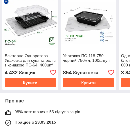
Блістерна Одноразова
Упаковка ПС-118-750
Одно
Упаковка для суші та ролів
чорний 750мл, 100шт/уп
бліс
з кришкою ПС-64, 400шт/
600 
ящ
4 432
854
3 8
₴/ящик
₴/упаковка
Купити
Купити
Про нас
98% позитивних з 53 відгуків за рік
Працює з 23.03.2015