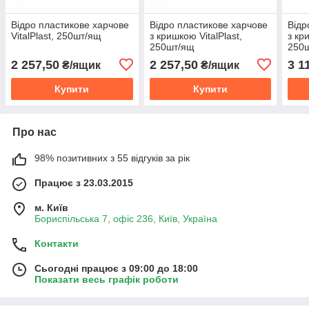
Відро пластикове харчове
Відро пластикове харчове
Відр
VitalPlast, 250шт/ящ
з кришкою VitalPlast,
з кр
250шт/ящ
250
2 257,50
2 257,50
3 1
₴/ящик
₴/ящик
Купити
Купити
Про нас
98% позитивних з 55 відгуків за рік
Працює з 23.03.2015
м. Київ
Бориспільська 7, офіс 236, Київ, Україна
Контакти
Сьогодні працює з 09:00 до 18:00
Показати весь графік роботи