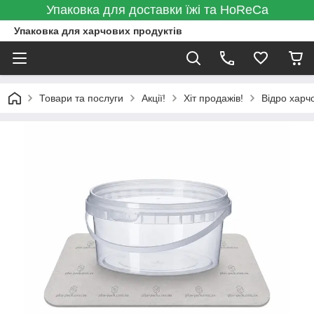
Упаковка для доставки їжі та HoReCa
Упаковка для харчових продуктів
Товари та послуги
Акції!
Хіт продажів!
Відро харчо