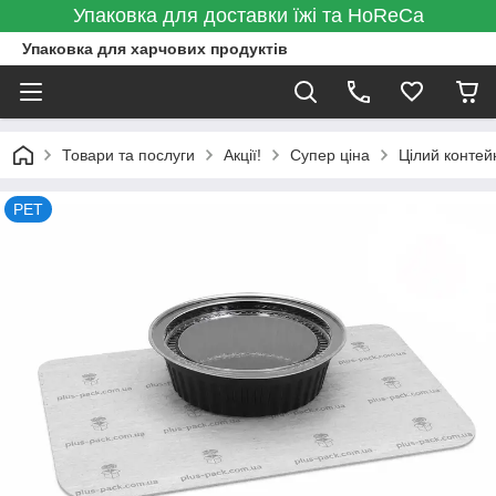
Упаковка для доставки їжі та HoReCa
Упаковка для харчових продуктів
Товари та послуги
Акції!
Супер ціна
Цілий контей
PET