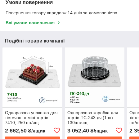
Умови повернення
Повернення товару впродовж 14 днів за домовленістю
Всі умови повернення
Подібні товари компанії
Одноразова упаковка для
Одноразова коробка для
Одно
тістечок та міні тортів
тортів ПС-243 дч (1 кг)
тісте
7410, 250 шт/ящ
130шт/ящ
шт/
2 662,50
3 052,40
2 3
₴/ящик
₴/ящик