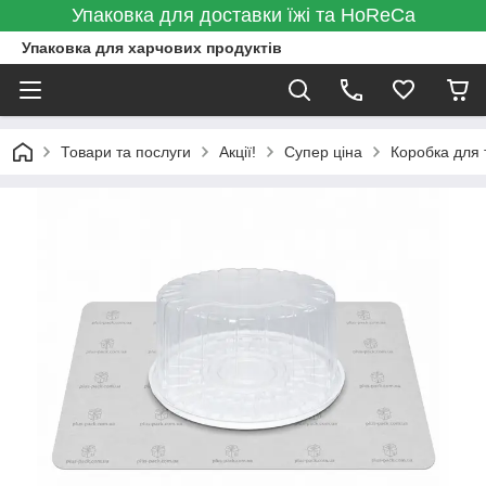
Упаковка для доставки їжі та HoReCa
Упаковка для харчових продуктів
Товари та послуги
Акції!
Супер ціна
Коробка для т