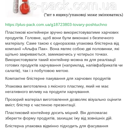
https://plus-pack.com.ua/g18723803-tovary-poshtuchno
Пластикові контейнери зручно використовуватиме харчових
продуктів. Головне, щоб вони були виконані з безпечного
матеріалу. Саме такою є одноразова упаковка блістерна від
компанії «Альфа Пак». Вона являє собою дві половинки, які
щільно закриваються, замикаючись у чотирьох точках.
Використовувати такий контейнер можна як для реалізації
готових продуктів харчування (наприклад, напівфабрикатів чи
салатів), так і з побутовою метою.
Компактне блістерне пакування для харчових продуктів
Упаковка виготовлена ​​з якісного пластику, який не має
негативного впливу на продукти харчування.
Прозорий матеріал виготовлення дозволяє візуально оцінити
вміст, блістер є частиною презентації.
Пластиковий контейнер досить міцний. Він допомагає
зберегти форму продуктів, захищає їжу від зовнішніх дій.
Блістерна упаковка відмінно підходить для фасування