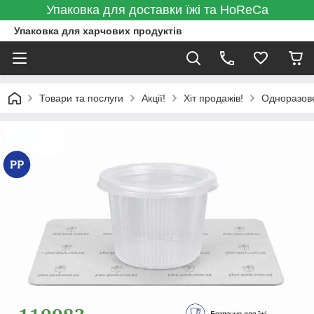
Упаковка для доставки їжі та HoReCa
Упаковка для харчових продуктів
Товари та послуги
Акції!
Хіт продажів!
Одноразове