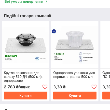
Всі умови повернення
Подібні товари компанії
Кругле паковання для
Одноразова упаковка для
Одно
салату 510 ДЧ (500 мл),
перших страв на 500 мл
ПС-1
одноразове
2 783
3,38
3,3
₴/ящик
₴
Купити
Купити