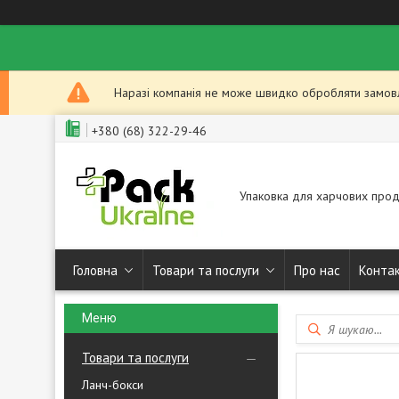
Наразі компанія не може швидко обробляти замовле
+380 (68) 322-29-46
Упаковка для харчових прод
Головна
Товари та послуги
Про нас
Конта
Товари та послуги
Ланч-бокси