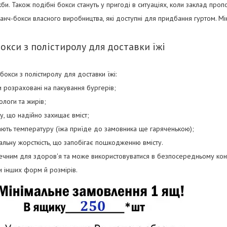
жби. Також подібні бокси стануть у пригоді в ситуаціях, коли заклад проп
 ланч-бокси власного виробництва, які доступні для придбання гуртом. 
бокси з полістиролу для доставки їжі
окси з полістиролу для доставки їжі:
 розраховані на пакування бургерів;
ологи та жирів;
, що надійно захищає вміст;
ють температуру (їжа приїде до замовника ще гаряченькою);
льну жорсткість, що запобігає пошкодженню вмісту.
ечним для здоров'я та може використовуватися в безпосередньому конт
и інших форм й розмірів.