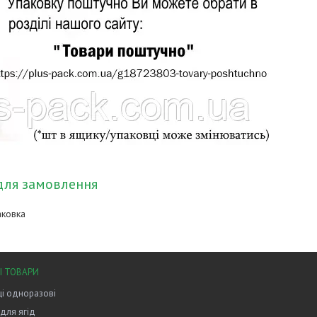
для замовлення
аковка
І ТОВАРИ
і одноразові
 для ягід