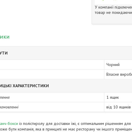
У компанії підключе
товар не покидаючи 
тики
БУТИ
Чорний
Власне вироб
ИЦЬКІ ХАРАКТЕРИСТИКИ
лення
1 ящик
замовленні
від 10 ящиків
анч-бокси
із полістиролу для доставки їжі, є оптимальним рішенням для 
оже бути компанія, яка в принципі не має ресторану чи іншого приміще