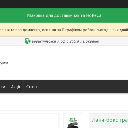
Упаковка для доставки їжі та HoReCa
ння та повідомлення, оскільки за її графіком роботи сьогодні вихідн
Бориспільська 7, офіс 236, Київ, Україна
уктів
кти
Акції
Статті
Ланч-бокс гра