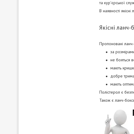
та кур'єрської слу
В наявності якісні
Якісні ланч-
Пропоновані ланч-б
за розмірами
не бояться в
мають кришку
добре трима
мають оптима
Полістерол є безп
Також є ланч-бокс