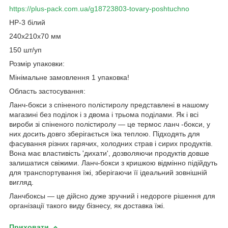
https://plus-pack.com.ua/g18723803-tovary-poshtuchno
НР-3 білий
240х210х70 мм
150 шт/уп
Розмір упаковки:
Мінімальне замовлення 1 упаковка!
Область застосування:
Ланч-бокси з спіненого полістиролу представлені в нашому
магазині без поділок і з двома і трьома поділами. Як і всі
вироби зі спіненого полістиролу ― це термос ланч -бокси, у
них досить довго зберігається їжа теплою. Підходять для
фасування різних гарячих, холодних страв і сирих продуктів.
Вона має властивість 'дихати', дозволяючи продуктів довше
залишатися свіжими. Ланч-бокси з кришкою відмінно підійдуть
для транспортування їжі, зберігаючи її ідеальний зовнішній
вигляд.
Ланчбоксы ― це дійсно дуже зручний і недороге рішення для
організації такого виду бізнесу, як доставка їжі.
Приховати