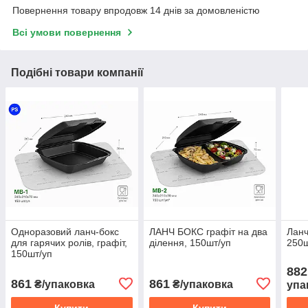
Повернення товару впродовж 14 днів за домовленістю
Всі умови повернення
Подібні товари компанії
Одноразовий ланч-бокс
ЛАНЧ БОКС графіт на два
Ланч
для гарячих ролів, графіт,
ділення, 150шт/уп
250ш
150шт/уп
882
861
861
₴/упаковка
₴/упаковка
упа
Купити
Купити