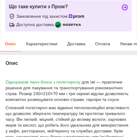
Що таке купити з Пром?
Замовлення під захистом
Доступна доставка
Опис
Характеристики
Доставка
Оплата
Умови п
Опис
Одноразові ланч-бокси з полістиролу
для їжі — практичне
рішення для пакування та транспортування різноманітних
страв. Розмір 240×210×70 мм і три окремі відсіки дозволяють
компактно розміщувати основні страви, гарніри та соуси.
Спінений полістирол має відмінні теплоізоляційні властивості,
що дозволяє зберігати температуру їжі протягом тривалого
часу. Він легкий, міцний, стійкий до впливу вологи, харчових
жирів та кислот, що робить його ідеальним для використання
у кафе, ресторанах, кейтерингу та службах доставки. Крім
того, одноразові ланч-бокси з полістиролу для їжі безпечні