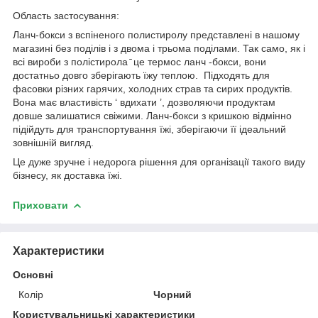
Область застосування:
Ланч-бокси з вспіненого полистиролу представлені в нашому
магазині без поділів і з двома і трьома поділами. Так само, як і
всі вироби з полістирола ̄ це термос ланч -бокси, вони
достатньо довго зберігають їжу теплою. Підходять для
фасовки різних гарячих, холодних страв та сирих продуктів.
Вона має властивість ‘ вдихати ’, дозволяючи продуктам
довше залишатися свіжими. Ланч-бокси з кришкою відмінно
підійдуть для транспортування їжі, зберігаючи її ідеальний
зовнішній вигляд.
Це дуже зручне і недорога рішення для організації такого виду
бізнесу, як доставка їжі.
Приховати
Характеристики
Основні
Колір
Чорний
Користувальницькі характеристики