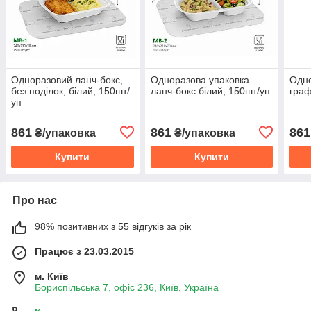
Одноразовий ланч-бокс,
Одноразова упаковка
Одно
без поділок, білий, 150шт/
ланч-бокс білий, 150шт/уп
граф
уп
861
861
861
₴/упаковка
₴/упаковка
Купити
Купити
Про нас
98% позитивних з 55 відгуків за рік
Працює з 23.03.2015
м. Київ
Бориспільська 7, офіс 236, Київ, Україна