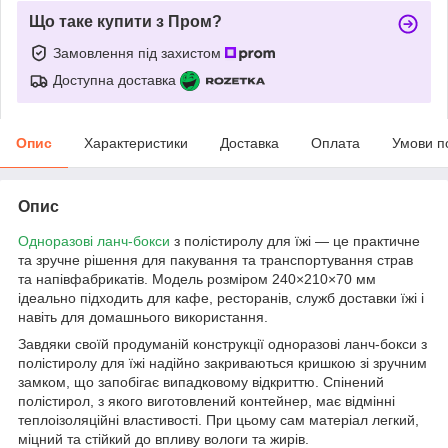
Що таке купити з Пром?
Замовлення під захистом
Доступна доставка
Опис
Характеристики
Доставка
Оплата
Умови п
Опис
Одноразові ланч-бокси
з полістиролу для їжі — це практичне
та зручне рішення для пакування та транспортування страв
та напівфабрикатів. Модель розміром 240×210×70 мм
ідеально підходить для кафе, ресторанів, служб доставки їжі і
навіть для домашнього використання.
Завдяки своїй продуманій конструкції одноразові ланч-бокси з
полістиролу для їжі надійно закриваються кришкою зі зручним
замком, що запобігає випадковому відкриттю. Спінений
полістирол, з якого виготовлений контейнер, має відмінні
теплоізоляційні властивості. При цьому сам матеріал легкий,
міцний та стійкий до впливу вологи та жирів.