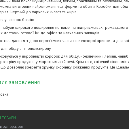
льний ланч бокс? Функціональним, легким, практичним та безпечним, сам
 можна виготовити найрізноманітніші форми та обсяги. Коробки для обід
еріал інертний до харчових кислот та жирів.
я упаковок-боксів:
 набули широкого поширення не тільки на підприємствах громадського х
ах доставки готової їжі до офісів та навчальних закладів.
кс складається з двох нероз'ємних частин: непрозорої кришки та дна, я
для обіду з пінополістиролу
осовується у виробництві коробок для обіду, - безпечний і легкий, нев
озігріву продуктів у мікрохвильовій печі. Крім того, спінений пінополіст
, що дозволяє зберегти хрумку скоринку смажених продуктів. Це ідеаль
для замовлення
ковка
І ТОВАРИ
і одноразові