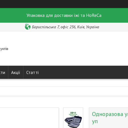
Упаковка для доставки їжі та HoReCa
Бориспільська 7, офіс 236, Київ, Україна
уктів
кти
Акції
Статті
Одноразова у
уп