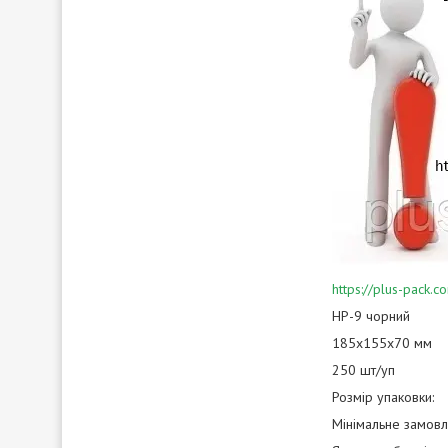
https://plus-pack
НР-9 чорний
185х155х70 мм
250 шт/уп
Розмір упаковки:
Мінімальне замовл