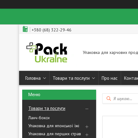
+380 (68) 322-29-46
Упаковка для харчових прод
Головна
Товари та послуги
Про нас
Конта
Товари та послуги
Ланч-бокси
Упаковка для японської їжі
Упаковка для перших страв