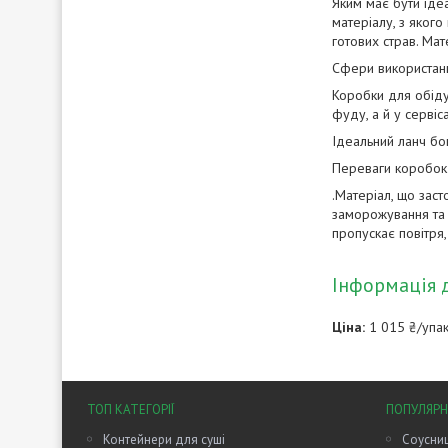
Яким має бути ідеа
матеріалу, з якого
готових страв. Мат
Сфери використанн
Коробки для обіду
фуду, а й у сервіс
Ідеальний ланч бо
Переваги коробок 
.Матеріал, що заст
заморожування та р
пропускає повітря
Інформація 
Ціна:
1 015 ₴/упа
ТОП КАТЕГОРІЇ
ПОПУЛЯРН
Контейнери для суші
Соусниц