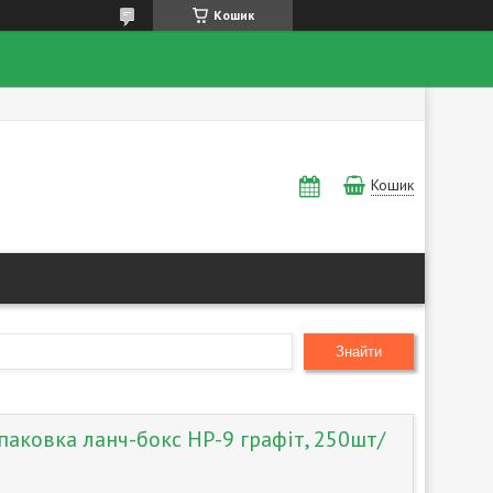
Кошик
Кошик
Знайти
паковка ланч-бокс HP-9 графіт, 250шт/