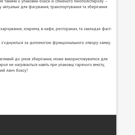
е такими є упаковки-бокси зі спіненого пінополістиролу –
у актуальні для фасування, транспортування та зберігання
арчування, зокрема, в кафе, ресторанах, та закладах фаст-
кі з'єднуються за допомогою функціонального отвору-замку.
ибагливий до умов зберігання, може використовуватися для
ирол не нагрівається навіть при упаковці гарячого вмісту,
ний ланч боксу!