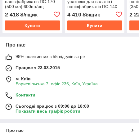
напівфабрикатів ПС-170
упаковка для салатів і
напі
(500 мл) 600шт/ящ
напівфабрикатів ПС-140
(350
(1000 мл) 600шт/ящ
2 418
4 410
2 2
₴/ящик
₴/ящик
Купити
Купити
Про нас
98% позитивних з 55 відгуків за рік
Працює з 23.03.2015
м. Київ
Бориспільська 7, офіс 236, Київ, Україна
Контакти
Сьогодні працює з 09:00 до 18:00
Показати весь графік роботи
Про нас