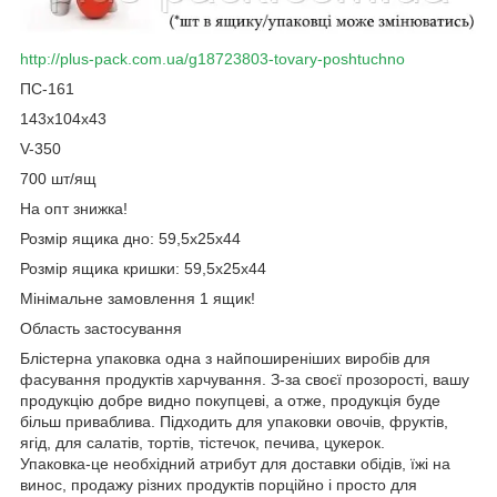
http://plus-pack.com.ua/g18723803-tovary-poshtuchno
ПС-161
143х104х43
V-350
700 шт/ящ
На опт знижка!
Розмір ящика дно: 59,5х25х44
Розмір ящика кришки: 59,5х25х44
Мінімальне замовлення 1 ящик!
Область застосування
Блістерна упаковка одна з найпоширеніших виробів для
фасування продуктів харчування. З-за своєї прозорості, вашу
продукцію добре видно покупцеві, а отже, продукція буде
більш приваблива. Підходить для упаковки овочів, фруктів,
ягід, для салатів, тортів, тістечок, печива, цукерок.
Упаковка-це необхідний атрибут для доставки обідів, їжі на
винос, продажу різних продуктів порційно і просто для