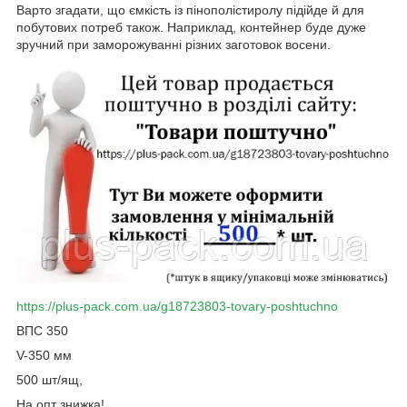
Варто згадати, що ємкість із пінополістиролу підійде й для
побутових потреб також. Наприклад, контейнер буде дуже
зручний при заморожуванні різних заготовок восени.
https://plus-pack.com.ua/g18723803-tovary-poshtuchno
ВПС 350
V-350 мм
500 шт/ящ,
На опт знижка!