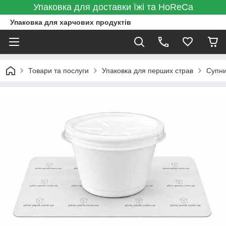
Упаковка для доставки їжі та HoReCa
Упаковка для харчових продуктів
Товари та послуги
Упаковка для перших страв
Супн