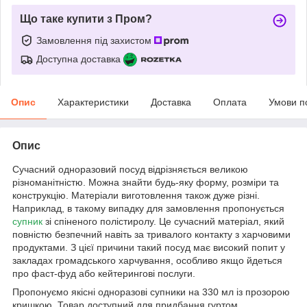
Що таке купити з Пром?
Замовлення під захистом
Доступна доставка
Опис
Характеристики
Доставка
Оплата
Умови п
Опис
Сучасний одноразовий посуд відрізняється великою
різноманітністю. Можна знайти будь-яку форму, розміри та
конструкцію. Матеріали виготовлення також дуже різні.
Наприклад, в такому випадку для замовлення пропонується
супник
зі спіненого полістиролу. Це сучасний матеріал, який
повністю безпечний навіть за тривалого контакту з харчовими
продуктами. З цієї причини такий посуд має високий попит у
закладах громадського харчування, особливо якщо йдеться
про фаст-фуд або кейтерингові послуги.
Пропонуємо якісні одноразові супники на 330 мл із прозорою
кришкою. Товар доступний для придбання гуртом.