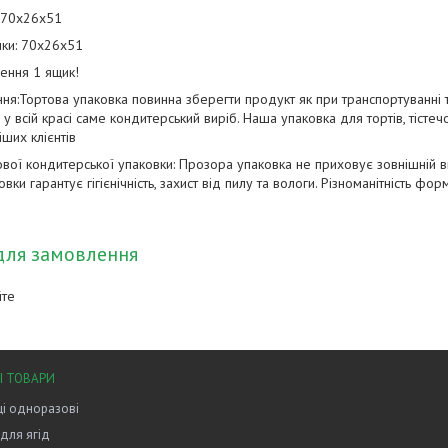
: 70х26х51
шки: 70х26х51
ення 1 ящик!
ня:Тортова упаковка повинна зберегти продукт як при транспортуванні та
 всій красі саме кондитерський виріб. Наша упаковка для тортів, тісте
іших клієнтів
ової кондитерської упаковки: Прозора упаковка не приховує зовнішній в
вки гарантує гігієнічність, захист від пилу та вологи. Різноманітність фо
для замовлення
йте
І ТОВАРИ
і одноразові
 для ягід