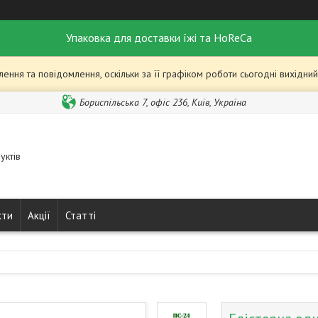
Упаковка для доставки їжі та HoReCa
ння та повідомлення, оскільки за її графіком роботи сьогодні вихідн
Бориспільська 7, офіс 236, Київ, Україна
уктів
кти
Акції
Статті