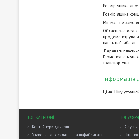
Розмір ящика дно
Розмір ящика кри
Мінімальне замовл
Область застосуван
продемонструвати у
навіть найвибаглив
.Переваги пластик
Герметичність упако
транспортуванні.
Інформація 
Ціна:
Ціну уточню
ТОП КАТЕГОРІЇ
ПОПУЛЯРН
Контейнери для суші
Соусниц
Упаковка для салатів і напівфабрикатів
Пінетки