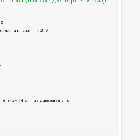
оразова упаковка для тортів ПС-24 (1
те
овлення на сайті — 500 ₴
6
протягом 14 днів
за домовленістю