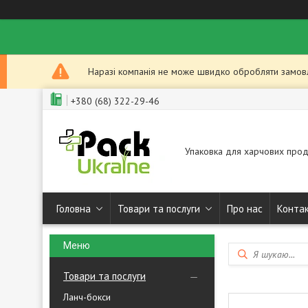
Наразі компанія не може швидко обробляти замовле
+380 (68) 322-29-46
Упаковка для харчових прод
Головна
Товари та послуги
Про нас
Конта
Товари та послуги
Ланч-бокси