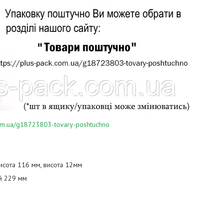
.com.ua/g18723803-tovary-poshtuchno
исота 116 мм, висота 12мм
й 229 мм