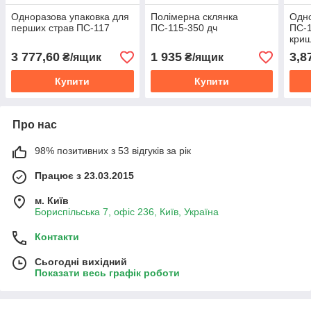
Одноразова упаковка для
Полімерна склянка
Одно
перших страв ПС-117
ПС-115-350 дч
ПС-1
кри
3 777,60
1 935
3,8
₴/ящик
₴/ящик
Купити
Купити
Про нас
98% позитивних з 53 відгуків за рік
Працює з 23.03.2015
м. Київ
Бориспільська 7, офіс 236, Київ, Україна
Контакти
Сьогодні вихідний
Показати весь графік роботи