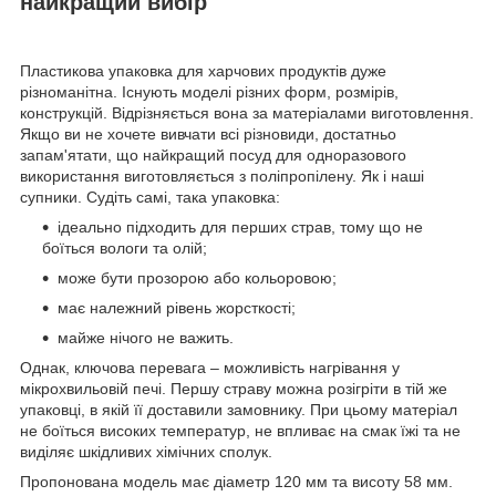
найкращий вибір
Пластикова упаковка для харчових продуктів дуже
різноманітна. Існують моделі різних форм, розмірів,
конструкцій. Відрізняється вона за матеріалами виготовлення.
Якщо ви не хочете вивчати всі різновиди, достатньо
запам'ятати, що найкращий посуд для одноразового
використання виготовляється з поліпропілену. Як і наші
супники. Судіть самі, така упаковка:
ідеально підходить для перших страв, тому що не
боїться вологи та олій;
може бути прозорою або кольоровою;
має належний рівень жорсткості;
майже нічого не важить.
Однак, ключова перевага – можливість нагрівання у
мікрохвильовій печі. Першу страву можна розігріти в тій же
упаковці, в якій її доставили замовнику. При цьому матеріал
не боїться високих температур, не впливає на смак їжі та не
виділяє шкідливих хімічних сполук.
Пропонована модель має діаметр 120 мм та висоту 58 мм.