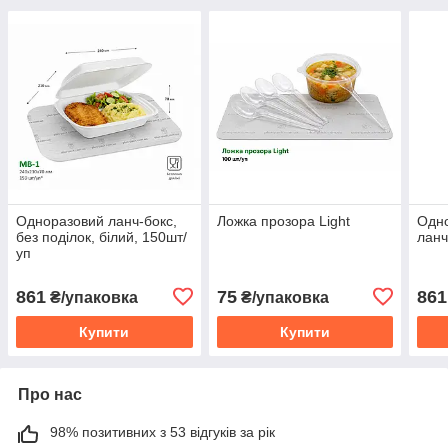
Одноразовий ланч-бокс,
Ложка прозора Light
Одно
без поділок, білий, 150шт/
ланч
уп
861
75
861
₴/упаковка
₴/упаковка
Купити
Купити
Про нас
98% позитивних з 53 відгуків за рік