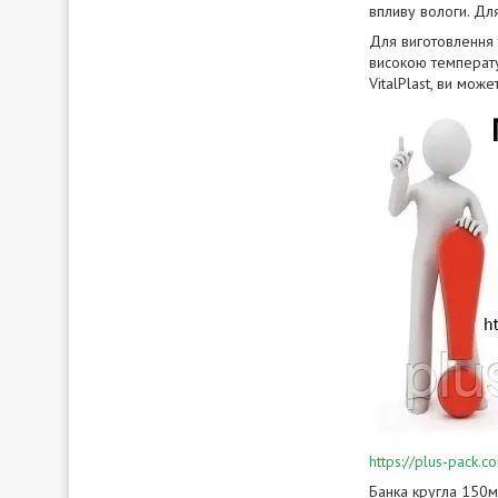
впливу вологи. Дл
Для виготовлення т
високою температу
VitalPlast, ви може
https://plus-pack
Банка кругла 150