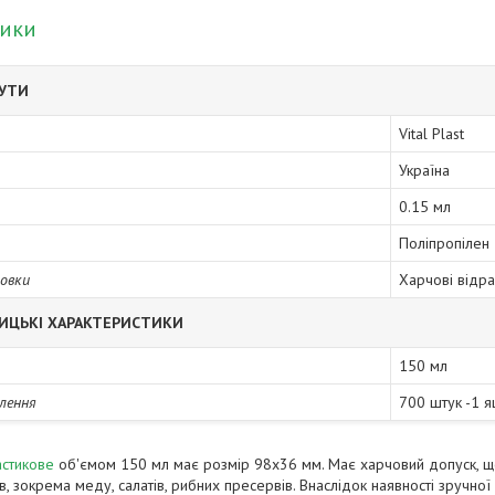
тики
БУТИ
Vital Plast
Україна
0.15 мл
Поліпропілен
овки
Харчові відра
ИЦЬКІ ХАРАКТЕРИСТИКИ
150 мл
лення
700 штук -1 я
астикове
об'ємом 150 мл має розмір 98х36 мм. Має харчовий допуск, що
, зокрема меду, салатів, рибних пресервів. Внаслідок наявності зручної