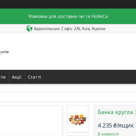
Упаковка для доставки їжі та HoReCa
Бориспільська 7, офіс 236, Київ, Україна
уктів
кти
Акції
Статті
Банка кругла 
4 235 ₴/ящик
В наявності