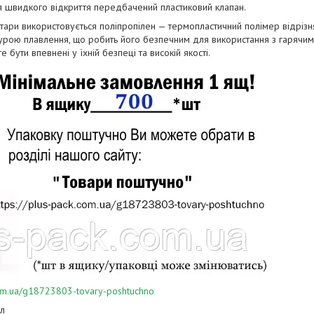
я швидкого відкриття передбачений пластиковий клапан.
ари використовується поліпропілен — термопластичний полімер відрізняєть
рою плавлення, що робить його безпечним для використання з гарячими
те бути впевнені у їхній безпеці та високій якості.
.com.ua/g18723803-tovary-poshtuchno
мл