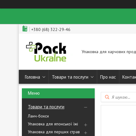
+380 (68) 322-29-46
Упаковка для харчових прод
Головна
Товари та послуги
Про нас
Конта
Товари та послуги
Ланч-бокси
Упаковка для японської їжі
Упаковка для перших страв