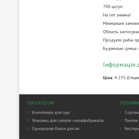
700 шт/уп
На опт знижка!
Мінімальне замовл
Область застосуван
Продукти: рибні п
Будівельні суміші: 
Інформація 
Ціна:
4 235 ₴/ящи
ТОП КАТЕГОРІЇ
ПОПУЛЯРН
Контейнери для суші
Соусниц
Упаковка для салатів і напівфабрикатів
Пінетки
Одноразові бокси для їжі
Блістер