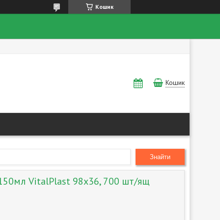
Кошик
Кошик
Знайти
150мл VitalPlast 98х36, 700 шт/ящ