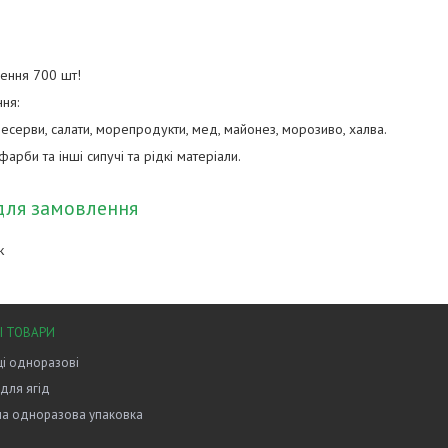
ення 700 шт!
ня:
ресерви, салати, морепродукти, мед, майонез, морозиво, халва.
фарби та інші сипучі та рідкі матеріали.
для замовлення
к
І ТОВАРИ
і одноразові
 для ягід
на одноразова упаковка