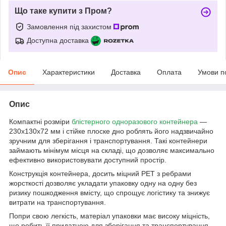
Що таке купити з Пром?
Замовлення під захистом
Доступна доставка
Опис
Характеристики
Доставка
Оплата
Умови п
Опис
Компактні розміри
блістерного одноразового контейнера
—
230х130х72 мм і стійке плоске дно роблять його надзвичайно
зручним для зберігання і транспортування. Такі контейнери
займають мінімум місця на складі, що дозволяє максимально
ефективно використовувати доступний простір.
Конструкція контейнера, досить міцний РЕТ з ребрами
жорсткості дозволяє укладати упаковку одну на одну без
ризику пошкодження вмісту, що спрощує логістику та знижує
витрати на транспортування.
Попри свою легкість, матеріал упаковки має високу міцність,
що робить її придатною для зберігання та транспортування