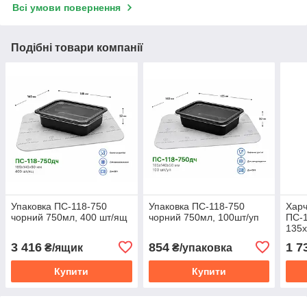
Всі умови повернення
Подібні товари компанії
Упаковка ПС-118-750
Упаковка ПС-118-750
Харч
чорний 750мл, 400 шт/ящ
чорний 750мл, 100шт/уп
ПС-
135х
3 416
854
1 7
₴/ящик
₴/упаковка
Купити
Купити