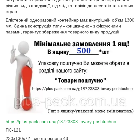
різних видів продукції, від ягід та горіхів до десертів та готових
страв.
Блістерний одноразовий контейнер має внутрішній об'єм 1300
мл. Єдина конструкція типу «кришка-дно» з фіксуючими
пазами, гарантує збереження товарного виду продукції.
https://plus-pack.com.ua/g18723803-tovary-poshtuchno
ПС-121
230х130х72, висота основи 43