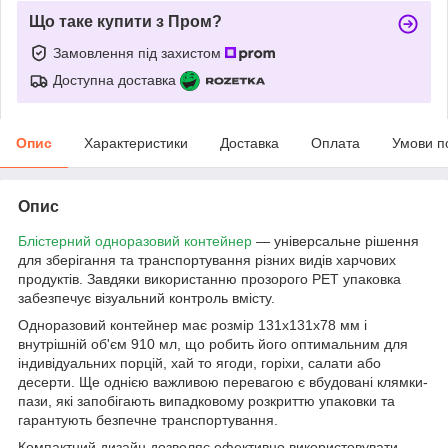
Що таке купити з Пром?
Замовлення під захистом
Доступна доставка
Опис
Характеристики
Доставка
Оплата
Умови п
Опис
Блістерний одноразовий контейнер
— універсальне рішення
для зберігання та транспортування різних видів харчових
продуктів. Завдяки використанню прозорого РЕТ упаковка
забезпечує візуальний контроль вмісту.
Одноразовий контейнер має розмір 131х131х78 мм і
внутрішній об'єм 910 мл, що робить його оптимальним для
індивідуальних порцій, хай то ягоди, горіхи, салати або
десерти. Ще однією важливою перевагою є вбудовані клямки-
пази, які запобігають випадковому розкриттю упаковки та
гарантують безпечне транспортування.
Компактний дизайн дозволяє ефективно використовувати