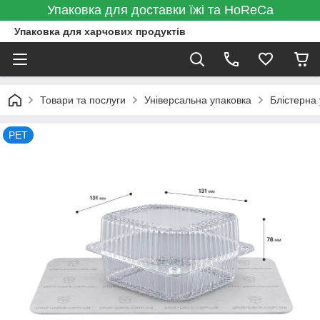
Упаковка для доставки їжі та HoReCa
Упаковка для харчових продуктів
Товари та послуги
Універсальна упаковка
Блістерна
PET