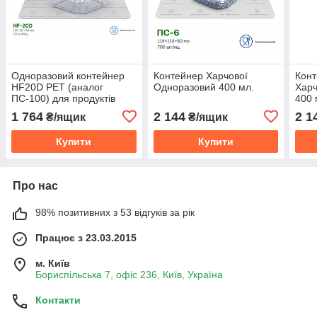
Одноразовий контейнер
Контейнер Харчової
Конт
HF20D PET (аналог
Одноразовий 400 мл.
Харч
ПС-100) для продуктів
400 
харчування 135х130х77
1 764
2 144
2 1
₴/ящик
₴/ящик
мм. 910 мл.
Купити
Купити
Про нас
98% позитивних з 53 відгуків за рік
Працює з 23.03.2015
м. Київ
Бориспільська 7, офіс 236, Київ, Україна
Контакти