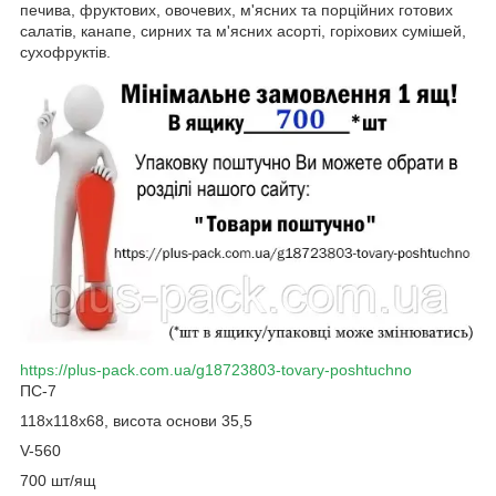
печива, фруктових, овочевих, м'ясних та порційних готових
салатів, канапе, сирних та м'ясних асорті, горіхових сумішей,
сухофруктів.
https://plus-pack.com.ua/g18723803-tovary-poshtuchno
ПС-7
118х118х68, висота основи 35,5
V-560
700 шт/ящ