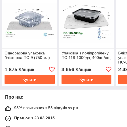
Одноразова упаковка
Упаковка з поліпропілену
Бліс
блістерна ПС-9 (750 мл)
ПС-118-1000дч, 400шт/ящ
упак
ПС-6
1 875
3 656
2 4
₴/ящик
₴/ящик
Купити
Купити
Про нас
98% позитивних з 53 відгуків за рік
Працює з 23.03.2015