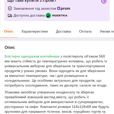
Що таке купити з Пром?
Замовлення під захистом
Доступна доставка
Опис
Характеристики
Доставка
Оплата
Умови п
Опис
Блістерні одноразові контейнери
з полістиролу об'ємом 560
мм мають стійкість до температурних коливань, що робить їх
універсальним вибором для зберігання та транспортування
продуктів у різних умовах. Вони підходять як для зберігання
за кімнатної температури, так і для розміщення в
холодильниках. Це особливо актуально для продуктів, що
потребують охолодження, таких як десерти, салати чи ягоди.
Упаковка запобігає утворенню конденсату та зберігає
привабливий зовнішній вигляд вмісту, що робить її
оптимальним вибором для використання в супермаркетах,
ресторанах та кафе. Компактні розміри 118х118х68 мм будуть
зручними для пакування тістечок, кексів, порційних тортів та