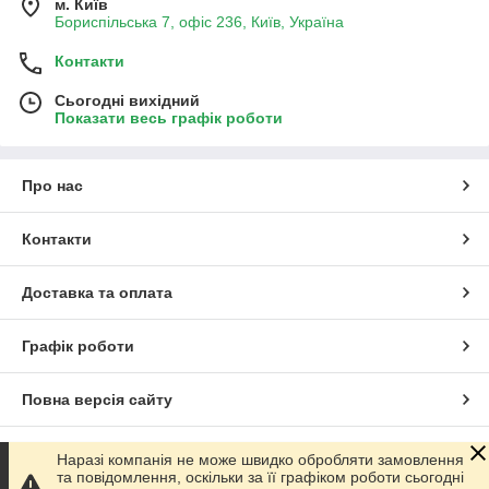
м. Київ
Бориспільська 7, офіс 236, Київ, Україна
Контакти
Сьогодні вихідний
Показати весь графік роботи
Про нас
Контакти
Доставка та оплата
Графік роботи
Повна версія сайту
Сайт створено на маркетплейсі
Prom.ua
Наразі компанія не може швидко обробляти замовлення
та повідомлення, оскільки за її графіком роботи сьогодні