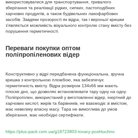
використовуватися для транспортування, тривалого
зберігання та реалізації рідких, сипких, пастоподібних
харчових продуктів, а також будівельних лакофарбових
засобів. Завдяки прозорості як відра, так і верхньої кришки
з'являється можливість візуального контролю стану вмісту без
порушення герметичності.
Переваги покупки оптом
поліпропіленових відер
Конструктивно у відрі передбачена функціональна, зручна
кришка з контрольною пломбою, яка забезпечує
герметичність вмісту. Відра розміром 134х66 мм мають
плоске дно, що дозволяє встановлювати тару одну на одну.
Поліпропілен, використаний у виготовленні відер, інертний до
харчових кислот, жирів та барвників, не взаємодіє зі вмістом,
має невелику власну масу. Тара не вимоглива до умов
зберігання, має необхідні сертифікати.
https://plus-pack.com.ua/g18723803-tovary-poshtuchno