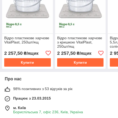
Відро пластикове харчове
Відро пластикове харчове
Відр
VitalPlast, 250шт/ящ
з кришкою VitalPlast,
5,5л
250шт/ящ
солі
2 257,50
2 257,50
2 9
₴/ящик
₴/ящик
Купити
Купити
Про нас
98% позитивних з 53 відгуків за рік
Працює з 23.03.2015
м. Київ
Бориспільська 7, офіс 236, Київ, Україна