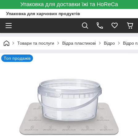
Упаковка для доставки їжі та HoReCa
Упаковка для харчових продуктів
Товари та послуги
Відра пластикові
Відро
Відро п
Топ продажів