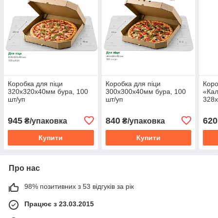
Коробка для піци
Коробка для піци
Коро
320х320х40мм бура, 100
300х300х40мм бура, 100
«Ка
шт/уп
шт/уп
328х
100ш
945
840
620
₴/упаковка
₴/упаковка
Купити
Купити
Про нас
98% позитивних з 53 відгуків за рік
Працює з 23.03.2015