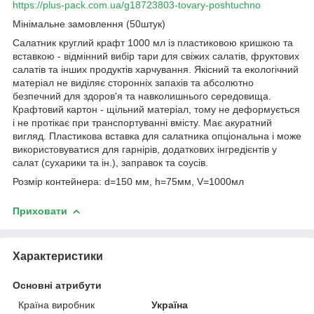
https://plus-pack.com.ua/g18723803-tovary-poshtuchno
Мінімальне замовлення (50штук)
Салатник круглий крафт 1000 мл із пластиковою кришкою та
вставкою - відмінний вибір тари для свіжих салатів, фруктових
салатів та інших продуктів харчування. Якісний та екологічний
матеріал не виділяє сторонніх запахів та абсолютно
безпечний для здоров'я та навколишнього середовища.
Крафтовий картон - щільний матеріал, тому не деформується
і не протікає при транспортуванні вмісту. Має акуратний
вигляд. Пластикова вставка для салатника опціональна і може
використовуватися для гарнірів, додаткових інгредієнтів у
салат (сухарики та ін.), заправок та соусів.
Розмір контейнера: d=150 мм, h=75мм, V=1000мл
Приховати
Характеристики
Основні атрибути
Країна виробник
Україна