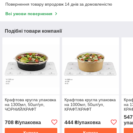
Повернення товару впродовж 14 днів за домовленістю
Всі умови повернення
Подібні товари компанії
Крафтова кругла упаковка
Крафтова кругла упаковка
Краф
на 1300мл, 50шт/уп,
на 1000мл, 50шт/уп,
на 1
ЧОРНИЙ/КРАФТ
КРАФТ/КРАФТ
КРА
547
708
444
₴/упаковка
₴/упаковка
упа
Купити
Купити