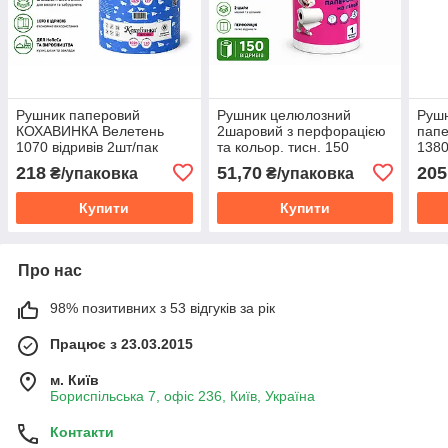
Рушник паперовий
Рушник целюлозний
Руш
КОХАВИНКА Велетень
2шаровий з перфорацією
папе
1070 відривів 2шт/пак
та кольор. тисн. 150
1380
відривів, 30 метрів
2рул
218
51,70
205
₴/упаковка
₴/упаковка
Купити
Купити
Про нас
98% позитивних з 53 відгуків за рік
Працює з 23.03.2015
м. Київ
Бориспільська 7, офіс 236, Київ, Україна
Контакти