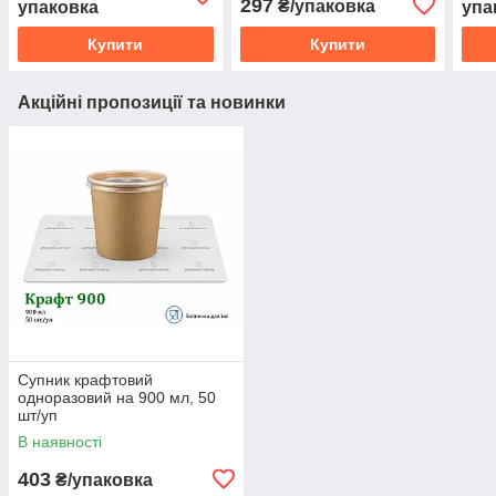
297
₴/упаковка
упаковка
упа
Купити
Купити
Акційні пропозиції та новинки
Супник крафтовий
одноразовий на 900 мл, 50
шт/уп
В наявності
403
₴/упаковка