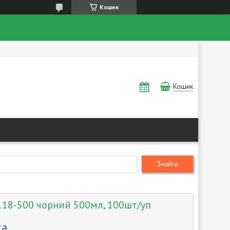
Кошик
Кошик
Знайти
118-500 чорний 500мл, 100шт/уп
ка