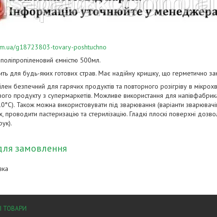
.com.ua/g18723803-tovary-poshtuchno
поліпропіленовий ємністю 500мл.
ть для будь-яких готових страв. Має надійну кришку, що герметично зак
лен безпечний для гарячих продуктів та повторного розігріву в мікрохви
ого продукту з супермаркетів. Можливе використання для напівфабрикат
0°C). Також можна використовувати під зварювання (варіанти зварювачів
ях, проводити пастеризацію та стерилізацію. Гладкі плоскі поверхні доз
рук).
для замовлення
вка
І ТОВАРИ