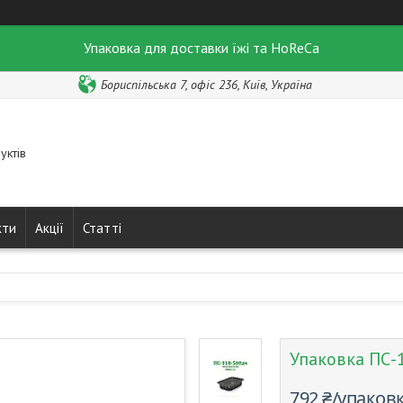
Упаковка для доставки їжі та HoReCa
Бориспільська 7, офіс 236, Київ, Україна
уктів
кти
Акції
Статті
Упаковка ПС-
792 ₴/упаков