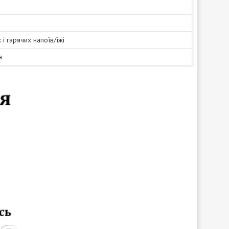
і гарячих напоїв/їжі
а