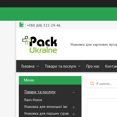
+380 (68) 322-29-46
Упаковка для харчових прод
Головна
Товари та послуги
Про нас
Конта
Товари та послуги
Ланч-бокси
Упаковка для японської їжі
Упаковка для перших страв