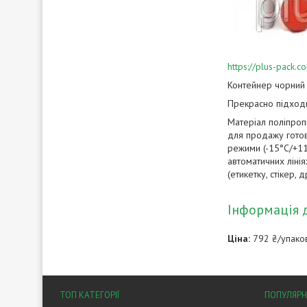
https://plus-pack
Контейнер чорний 
Прекрасно підходи
Матеріал поліпропі
для продажу готов
режими (-15°C/+11
автоматичних ліні
(етикетку, стікер, д
Інформація 
Ціна:
792 ₴/упако
ТОП КАТЕГОРІЇ
ПОПУЛЯРН