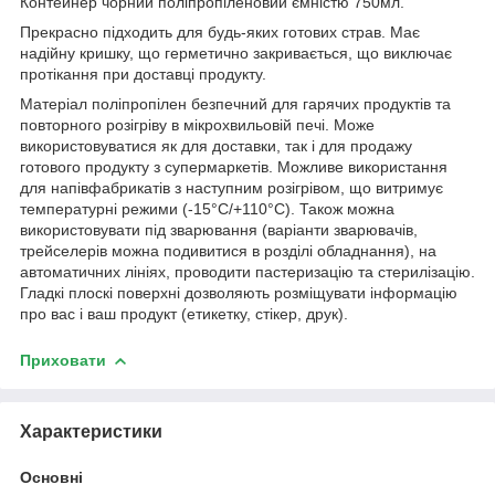
Контейнер чорний поліпропіленовий ємністю 750мл.
Прекрасно підходить для будь-яких готових страв. Має
надійну кришку, що герметично закривається, що виключає
протікання при доставці продукту.
Матеріал поліпропілен безпечний для гарячих продуктів та
повторного розігріву в мікрохвильовій печі. Може
використовуватися як для доставки, так і для продажу
готового продукту з супермаркетів. Можливе використання
для напівфабрикатів з наступним розігрівом, що витримує
температурні режими (-15°C/+110°C). Також можна
використовувати під зварювання (варіанти зварювачів,
трейселерів можна подивитися в розділі обладнання), на
автоматичних лініях, проводити пастеризацію та стерилізацію.
Гладкі плоскі поверхні дозволяють розміщувати інформацію
про вас і ваш продукт (етикетку, стікер, друк).
Приховати
Характеристики
Основні