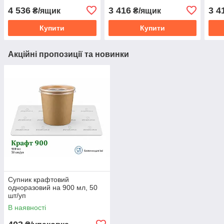
4 536
3 416
3 4
₴/ящик
₴/ящик
Купити
Купити
Акційні пропозиції та новинки
Супник крафтовий
одноразовий на 900 мл, 50
шт/уп
В наявності