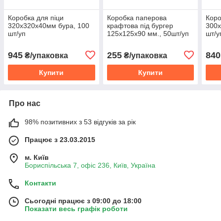
Коробка для піци
Коробка паперова
Коро
320х320х40мм бура, 100
крафтова під бургер
300х
шт/уп
125х125х90 мм., 50шт/уп
шт/у
945
255
840
₴/упаковка
₴/упаковка
Купити
Купити
Про нас
98% позитивних з 53 відгуків за рік
Працює з 23.03.2015
м. Київ
Бориспільська 7, офіс 236, Київ, Україна
Контакти
Сьогодні працює з 09:00 до 18:00
Показати весь графік роботи