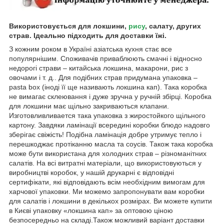
Використовується для локшини,
рису
, салату, других
страв. Ідеально підходить для доставки їжі.
З кожним роком в Україні азіатська кухня стає все
популярнішим. Споживачів приваблюють смачні і відносно
недорогі страви – китайська локшина, макарони, рис з
овочами і т. д.. Для подібних страв придумана упаковка –
pasta box (іноді її ще називають локшина кап). Така коробка
не вимагає склеювання і дуже зручна у ручній збірці. Коробка
для локшини має щільно закриваються клапани.
Изготовливливается така упаковка з жиростойкого щільного
картону. Завдяки ламінації всередині коробки блюдо надовго
зберігає свіжість! Подібна ламінація добре утримує тепло і
перешкоджає протіканню масла та соусів. Також така коробка
може бути використана для холодних страв – різноманітних
салатів. На всі витратні матеріали, що використовуються у
виробництві коробок, у нашій друкарні є відповідні
сертифікати, які відповідають всім необхідним вимогам для
харчової упаковки. Ми можемо запропонувати вам коробки
для салатів і локшини в декількох розмірах. Ви можете купити
в Києві упаковку «локшина кап» за оптовою ціною
безпосередньо на складі.Також можливий варіант доставки