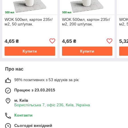
WOK 500мл, картон 235г/
WOK 500мл, картон 235г/
WOK 
м2, 50 шт/упак.
м2, 200 шт/упак.
м2, 
4,65
4,65
5,3
₴
₴
Купити
Купити
Про нас
98% позитивних з 53 відгуків за рік
Працює з 23.03.2015
м. Київ
Бориспільська 7, офіс 236, Київ, Україна
Контакти
Сьогодні вихідний