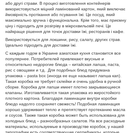
або другі страви. В процесі виготовлення контейнерів
використовується міцний ламінований картон, який виключає
ймовірність протікання або псування їжі. Це посуд, який
максимально зручна і функціональна. Крім того, має приємну
ціну і підходить для розігріву в мікрохвильовій печі. Це
найкраще рішення для точок доставки їжі, ресторанів і кафе.
Використовується для локшини, рису, салату, других страв.
Ідеально підходить для доставки їжі.
С каждым годом в Украине азиатская кухня становится все
популярнее. Потребителей привлекают вкусные и
относительно недорогие блюда – китайская лапша, паста,
рис с овощами и т.д.. Для подобных блюд придумана
упаковка – pasta box (иногда ее еще называют лапша кап).
Такая коробка не требует склейки и очень удобна в ручной
сборке. Коробка для лапши имеет плотно закрывающиеся
клапаны. Изготавливается такая упаковка из жиростойкого
плотного картона. Благодаря ламинации внутри коробки
блюдо надолго сохраняет свежесть! Подобная ламинация
хорошо удерживает тепло и препятствует протеканию масла
и соусов. Также такая коробка может быть использована для
холодных блюд – разнообразных салатов. На все расходные
материалы, используемые в производстве коробок, у нашей
типографии есть соответствующие сертификаты, которые