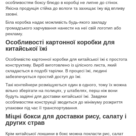
особливостям боксу блюдо в коробці не липне до стінок.
Якісна продукція стійка до вологи та захищає їжу від впливу
ззовні.
Біла коробка надає можливість будь-якого закладу
громадського харчування нанести на неї свій логотип або
рекламу.
Особливості картонної коробки для
китайської їжі
Особливістю картонної коробки для китайської їжі є простота
конструктиву. Виріб виготовлено із цілісного листа, який
складається в подобі тарілки. В процесі їжі, людині
забезпечується простий доступ до їжі.
Такі контейнери розміщуються один в одного, тому їх можна
вільно зберігати на полицях, у штабелях, перш ніж вони
будуть задіяні для доставки китайської їжі. Завдяки
особливостям конструкції зводиться до мінімуму розкриття
упаковки під час її транспортування.
Міцні бокси для доставки рису, салату і
других страв
Крім китайської локшини в бокс можна покласти рис, салат