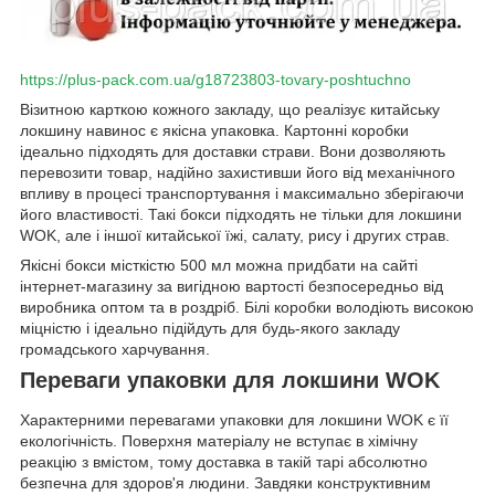
https://plus-pack.com.ua/g18723803-tovary-poshtuchno
Візитною карткою кожного закладу, що реалізує китайську
локшину навинос є якісна упаковка. Картонні коробки
ідеально підходять для доставки страви. Вони дозволяють
перевозити товар, надійно захистивши його від механічного
впливу в процесі транспортування і максимально зберігаючи
його властивості. Такі бокси підходять не тільки для локшини
WOK, але і іншої китайської їжі, салату, рису і других страв.
Якісні бокси місткістю 500 мл можна придбати на сайті
інтернет-магазину за вигідною вартості безпосередньо від
виробника оптом та в роздріб. Білі коробки володіють високою
міцністю і ідеально підійдуть для будь-якого закладу
громадського харчування.
Переваги упаковки для локшини WOK
Характерними перевагами упаковки для локшини WOK є її
екологічність. Поверхня матеріалу не вступає в хімічну
реакцію з вмістом, тому доставка в такій тарі абсолютно
безпечна для здоров'я людини. Завдяки конструктивним