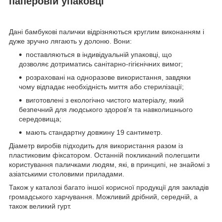
паперовій упаковці
Дані бамбукові палички відрізняються круглим виконанням і
дуже зручно лягають у долоню. Вони:
поставляються в індивідуальній упаковці, що
дозволяє дотриматись санітарно-гігієнічних вимог;
розраховані на одноразове використання, завдяки
чому відпадає необхідність миття або стерилізації;
виготовлені з екологічно чистого матеріалу, який
безпечний для людського здоров'я та навколишнього
середовища;
мають стандартну довжину 19 сантиметр.
Діаметр виробів підходить для використання разом із
пластиковим фіксатором. Останній покликаний полегшити
користування паличками людям, які, в принципі, не знайомі з
азіатськими столовими приладами.
Також у каталозі багато іншої корисної продукції для закладів
громадського харчування. Можливий дрібний, середній, а
також великий гурт.