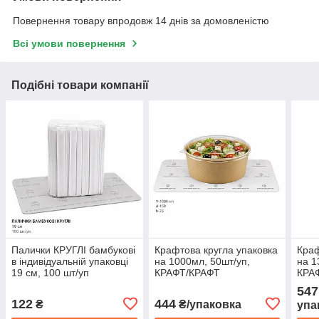
Повернення товару впродовж 14 днів за домовленістю
Всі умови повернення
Подібні товари компанії
Палички КРУГЛІ бамбукові
Крафтова кругла упаковка
Краф
в індивідуальній упаковці
на 1000мл, 50шт/уп,
на 1
19 см, 100 шт/уп
КРАФТ/КРАФТ
КРА
547
122
444
₴
₴/упаковка
упа