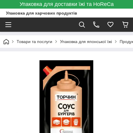
Упаковка для доставки їжі та HoReCa
Упаковка для харчових продуктів
Товари та послуги
Упаковка для японської їжі
Проду