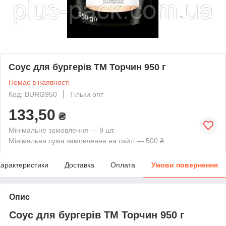
Соус для бургерів ТМ Торчин 950 г
Немає в наявності
Код: BURG950
Тільки опт
133,50
₴
Мінімальне замовлення — 9 шт.
Мінімальна сума замовлення на сайті — 500 ₴
арактеристики
Доставка
Оплата
Умови повернення
Опис
Соус для бургерів ТМ Торчин 950 г