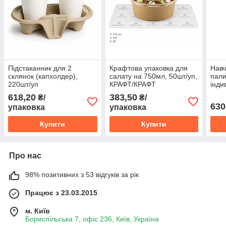
Підстаканник для 2
Крафтова упаковка для
Навч
склянок (капхолдер),
салату на 750мл, 50шт/уп,
пали
220шт/уп
КРАФТ/КРАФТ
інди
500ш
618,20
383,50
₴/
₴/
630
упаковка
упаковка
Купити
Купити
Про нас
98% позитивних з 53 відгуків за рік
Працює з 23.03.2015
м. Київ
Бориспільська 7, офіс 236, Київ, Україна