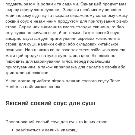
подають разом із ролами та сашими. Однак цей продукт має
ширшу сферу застосування. Завдяки особливому червоно-
коричневому відтінку та яскраво вираженому солоному смаку,
соєвий соус є незамінним продуктом для приготування різних
страв. Серед них знаменита кисло-солодка свинина, го бао
жоу, курка по сичуаньськи, й не тільки. Також соєвий соус
використовується для приготування окремих компонентів
страв: для суші, начинки онігірі або складових китайської
локшини. Навіть якщо ви не захоплюєтеся азійською кухнею,
мати цей продукт на кухні дуже гарна ідея. Він відмінно
підходить для маринування м'яса перед подальшим
приготуванням, а також як заправка для салатів з овочів або
кришталевої локшини.
У нас можна придбати літрові пляшки соєвого соусу Taste
Hunter за найнижчою ціною.
Якісний соєвий соус для суші
Пропонований соєвий соус для суші та інших страв:
реалізується у великій упаковці;