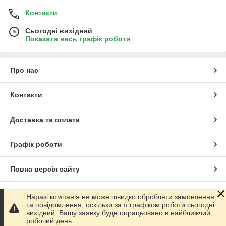
Контакти
Сьогодні вихідний
Показати весь графік роботи
Про нас
Контакти
Доставка та оплата
Графік роботи
Повна версія сайту
Сайт створено на маркетплейсі
Prom.ua
Наразі компанія не може швидко обробляти замовлення
та повідомлення, оскільки за її графіком роботи сьогодні
вихідний. Вашу заявку буде опрацьовано в найближчий
Політика конфіденційності
робочий день.