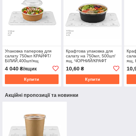
Упаковка паперова для
Крафтова упаковка для
Краф
салату 750мл КРАЙФТ/
салату на 750мл, 500шт/
сала
БІЛИЙ,400шт/ящ
ящ, ЧОРНИЙ/КРАФТ
ящ,
4 040
10,60
10,
₴/ящик
₴
Купити
Купити
Акційні пропозиції та новинки