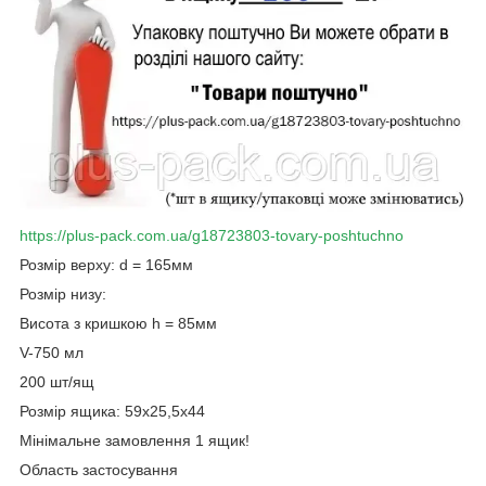
https://plus-pack.com.ua/g18723803-tovary-poshtuchno
Розмір верху: d = 165мм
Розмір низу:
Висота з кришкою h = 85мм
V-750 мл
200 шт/ящ
Розмір ящика: 59х25,5х44
Мінімальне замовлення 1 ящик!
Область застосування