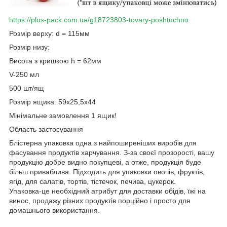
https://plus-pack.com.ua/g18723803-tovary-poshtuchno
Розмір верху: d = 115мм
Розмір низу:
Висота з кришкою h = 62мм
V-250 мл
500 шт/ящ
Розмір ящика: 59х25,5х44
Мінімальне замовлення 1 ящик!
Область застосування
Блістерна упаковка одна з найпоширеніших виробів для
фасування продуктів харчування. З-за своєї прозорості, вашу
продукцію добре видно покупцеві, а отже, продукція буде
більш приваблива. Підходить для упаковки овочів, фруктів,
ягід, для салатів, тортів, тістечок, печива, цукерок.
Упаковка-це необхідний атрибут для доставки обідів, їжі на
винос, продажу різних продуктів порційно і просто для
домашнього використання.