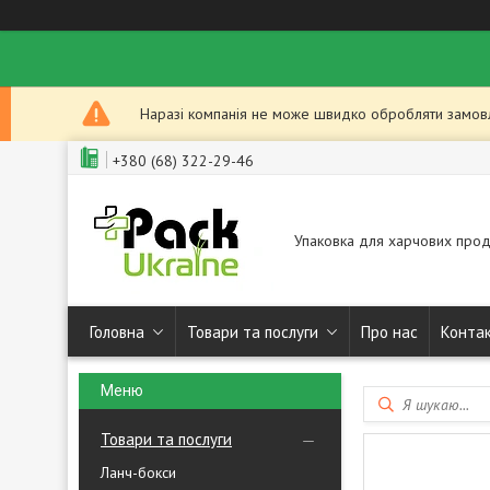
Наразі компанія не може швидко обробляти замовле
+380 (68) 322-29-46
Упаковка для харчових прод
Головна
Товари та послуги
Про нас
Конта
Товари та послуги
Ланч-бокси