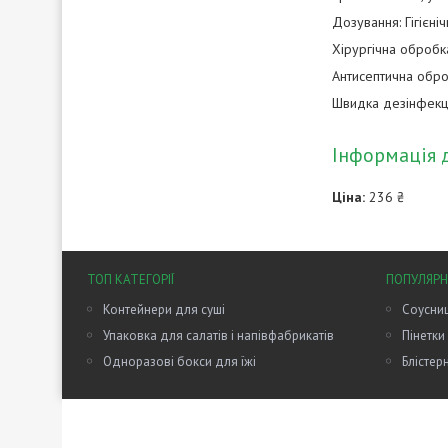
Дозування: Гігієні
Хірургічна обробк
Антисептична оброб
Швидка дезінфекці
Інформація 
Ціна:
236 ₴
ТОП КАТЕГОРІЇ
ПОПУЛЯРН
Контейнери для суші
Соусниц
Упаковка для салатів і напівфабрикатів
Пінетки
Одноразові бокси для їжі
Блістер