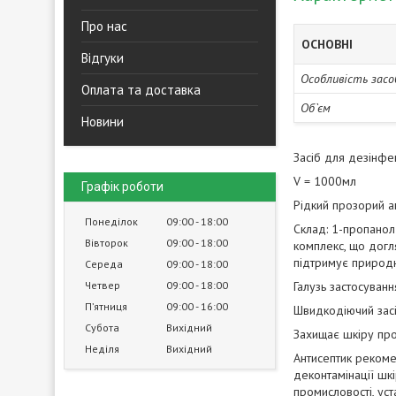
Про нас
ОСНОВНІ
Відгуки
Особливість засо
Оплата та доставка
Об`єм
Новини
Засіб для дезінфек
V = 1000мл
Графік роботи
Рідкий прозорий а
Понеділок
09:00
18:00
Склад: 1-пропанол
Вівторок
09:00
18:00
комплекс, що догля
підтримує природн
Середа
09:00
18:00
Четвер
09:00
18:00
Галузь застосуванн
Пʼятниця
09:00
16:00
Швидкодіючий засі
Субота
Вихідний
Захищає шкіру про
Неділя
Вихідний
Антисептик рекомен
деконтамінації шк
промисловості, уст