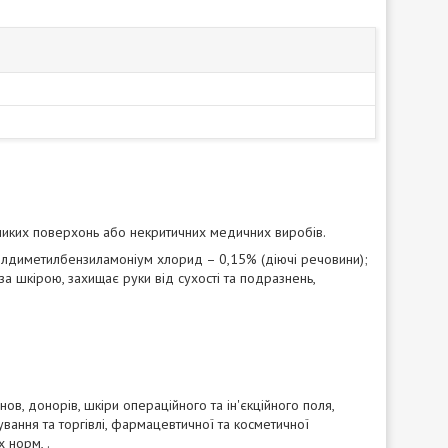
еликих поверхонь або некритичних медичних виробів.
лкилдиметилбензиламоніум хлорид – 0,15% (діючі речовини);
за шкірою, захищає руки від сухості та подразнень,
ов, донорів, шкіри операційного та ін'єкційного поля,
вання та торгівлі, фармацевтичної та косметичної
х норм, .