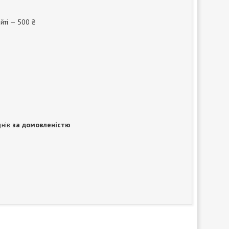
йті — 500 ₴
днів
за домовленістю