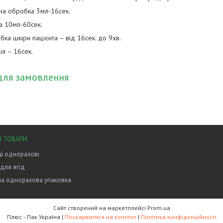
чна обробка 3мл-16сек.
а 10мл-60сек.
ка шкіри пацієнта – від 16сек. до 9хв.
я – 16сек.
для замовлення
І ТОВАРИ
і одноразові
 для ягід
на одноразова упаковка
Сайт створений на маркетплейсі
Prom.ua
Плюс - Пак Україна |
Поскаржитися на контент
|
Політика конфіденційності