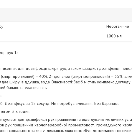
бу
Неорганічне
1000 мл
ції рук 1л
нтисептик для дезінфекції шкіри рук, а також швидкої дезінфекції нев
 (спирт пропіловий) – 40%, 2-пропанол (спирт ізопропіловий) – 35%, а
дає шкіру, віддушка, вода. Властивості: Засіб містить комплекс догляду 
ий баланс та еластичність
я:
б. Дезінфікує за 15 секунд. Не потребує змивання. Без барвників.
тягом 3-х годин.
дується для дезінфекції рук працівників та відвідувачів медичних устан
іри рук працівників харчопереробної промисловості, громадського харчу
анов соціального захисту, діяльність яких потребує дотримання гігієнічни