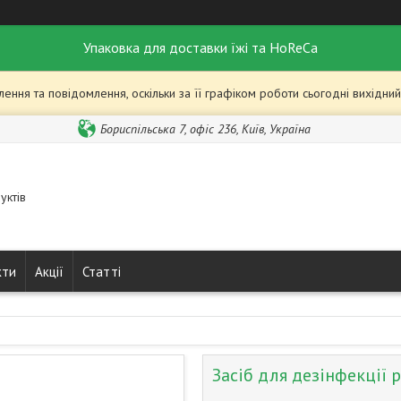
Упаковка для доставки їжі та HoReCa
ння та повідомлення, оскільки за її графіком роботи сьогодні вихідн
Бориспільська 7, офіс 236, Київ, Україна
уктів
кти
Акції
Статті
Засіб для дезінфекції