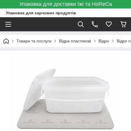
Упаковка для доставки їжі та HoReCa
Упаковка для харчових продуктів
Товари та послуги
Відра пластикові
Відро
Відро 