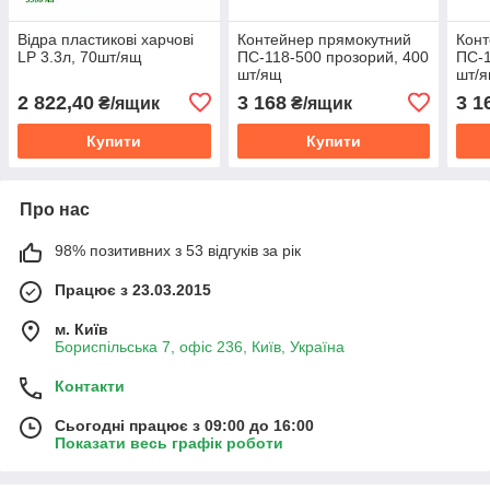
Відра пластикові харчові
Контейнер прямокутний
Конт
LP 3.3л, 70шт/ящ
ПС-118-500 прозорий, 400
ПС-1
шт/ящ
шт/
2 822,40
3 168
3 1
₴/ящик
₴/ящик
Купити
Купити
Про нас
98% позитивних з 53 відгуків за рік
Працює з 23.03.2015
м. Київ
Бориспільська 7, офіс 236, Київ, Україна
Контакти
Сьогодні працює з 09:00 до 16:00
Показати весь графік роботи