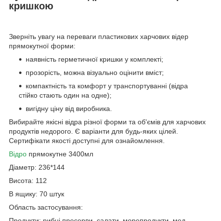
кришкою
Зверніть увагу на переваги пластикових харчових відер
прямокутної форми:
наявність герметичної кришки у комплекті;
прозорість, можна візуально оцінити вміст;
компактність та комфорт у транспортуванні (відра
стійко стають один на одне);
вигідну ціну від виробника.
Вибирайте якісні відра різної форми та об'ємів для харчових
продуктів недорого. Є варіанти для будь-яких цілей.
Сертифікати якості доступні для ознайомлення.
Відро
прямокутне 3400мл
Діаметр: 236*144
Висота: 112
В ящику: 70 штук
Область застосування:
Продукти: рибні пресерви, салати, морепродукти, мед,