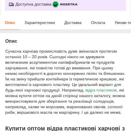
Доступна доставка
Опис
Характеристики
Доставка
Оплата
Умови п
Опис
Сучасна харчова промисловість дуже змінилася протягом
останніх 10 – 20 років. Сьогодні нікого не здивувати
величезним асортиментом напівфабрикатів чи продуктів
харчування, які повністю готові до вживання. При цьому
немає необхідності в дорогих консервних лініях та бляшанках.
Їм на зміну прийшли контейнери із герметичною кришкою, які
виготовлені із харчового пластику. Це ідеальний варіант для
будь-якої харчової продукції. Наприклад,
відра пластикові
, які
можна купити оптом на даній сторінці нашого каталогу, можна
використовувати для зберігання та реалізації солодощів,
наприклад, халви чи морозива, маринованих овочів, солоної
риби, вершкового масла чи маргарину. І це далеко не межа.
Купити оптом відра пластикові харчові з