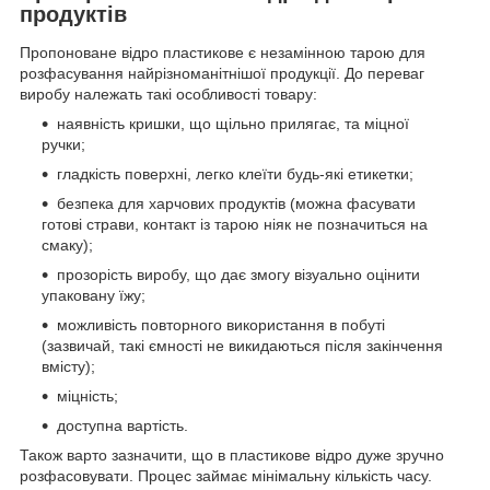
продуктів
Пропоноване відро пластикове є незамінною тарою для
розфасування найрізноманітнішої продукції. До переваг
виробу належать такі особливості товару:
наявність кришки, що щільно прилягає, та міцної
ручки;
гладкість поверхні, легко клеїти будь-які етикетки;
безпека для харчових продуктів (можна фасувати
готові страви, контакт із тарою ніяк не позначиться на
смаку);
прозорість виробу, що дає змогу візуально оцінити
упаковану їжу;
можливість повторного використання в побуті
(зазвичай, такі ємності не викидаються після закінчення
вмісту);
міцність;
доступна вартість.
Також варто зазначити, що в пластикове відро дуже зручно
розфасовувати. Процес займає мінімальну кількість часу.