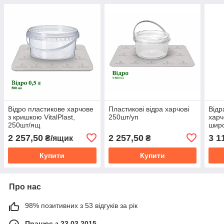
Відро пластикове харчове
Пластикові відра харчові
Відр
з кришкою VitalPlast,
250шт/уп
харч
250шт/ящ
широ
2 257,50
2 257,50
3 1
₴/ящик
₴
Купити
Купити
Про нас
98% позитивних з 53 відгуків за рік
Працює з 23.03.2015