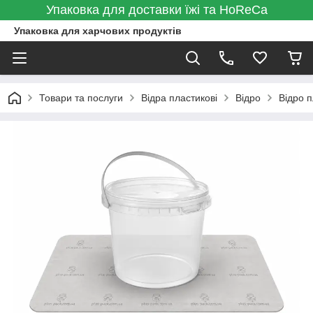
Упаковка для доставки їжі та HoReCa
Упаковка для харчових продуктів
Товари та послуги
Відра пластикові
Відро
Відро п